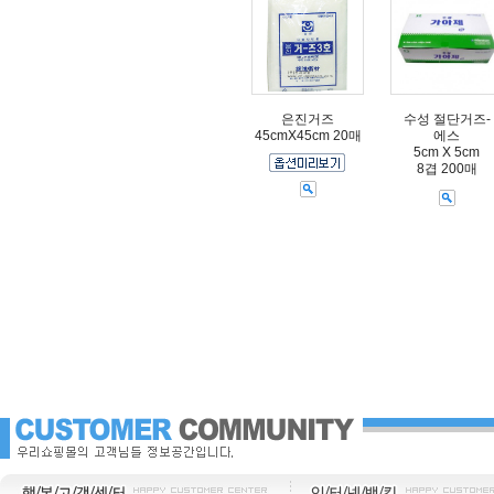
은진거즈
수성 절단거즈-
45cmX45cm 20매
에스
5cm X 5cm
8겹 200매