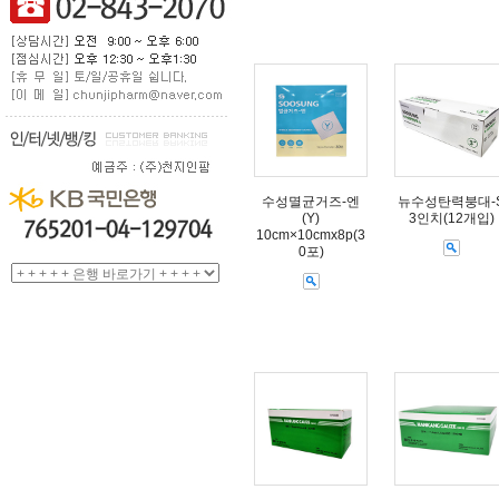
수성멸균거즈-엔
뉴수성탄력붕대-
(Y)
3인치(12개입)
10cm×10cmx8p(3
0포)