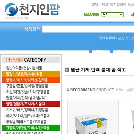
안녕하세요! 천지인팜에 오신
인기검색어 :
,
관장약
상품Q&A
사용후기
멸균.가제.탄력.붕대.솜.석고