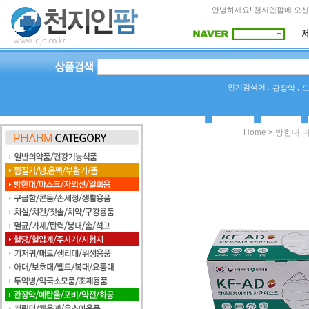
안녕하세요! 천지인팜에 오신
인기검색어 :
,
관장약
상품Q&A
사용후기
>
Home
방한대.