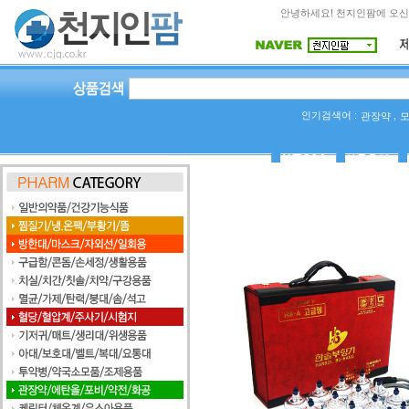
안녕하세요! 천지인팜에 오신
인기검색어 :
,
관장약
상품Q&A
사용후기