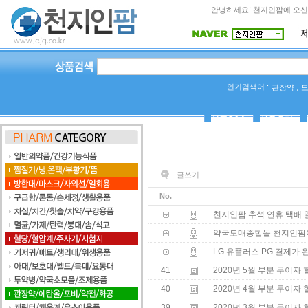
안녕하세요! 천지인팜에 오신
인기검색어 :
,
관장약
상품Q&A
사용후기
글쓰기
No.
천지인팜 추석 연휴 택배 
약국도매종합몰 천지인팜
LG 유플러스 PG 결제가
41
2020년 5월 부분 무이자
40
2020년 4월 부분 무이자
39
2020년 3월 부분 무이자