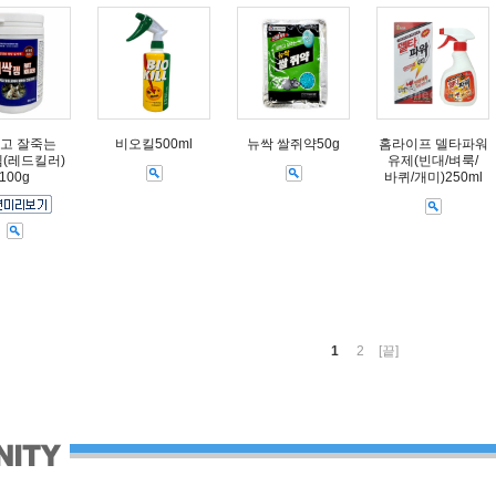
고 잘죽는
비오킬500ml
뉴싹 쌀쥐약50g
홈라이프 델타파워
(레드킬러)
유제(빈대/벼룩/
100g
바퀴/개미)250ml
1
2
[끝]