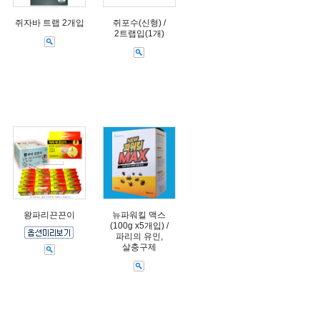
쥐자바 트랩 2개입
쥐포수(신형) /
2트랩입(1개)
왕파리끈끈이
뉴파워킬 맥스
(100g x5개입) /
파리의 유인,
살충구제