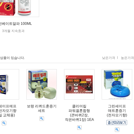
린베이트알파 100ML
3개월 지속효과
I
상품이 있습니다.
낮은가격
높은가격
세이프에프
보령 리퀴드훈증기
클리어킬
그린세이프
전자모기향
세트
파워겔혼합형
매트훈증기
8일 교체용)
(큰바퀴2장,
(전자모기향)
작은바퀴1장) 1EA