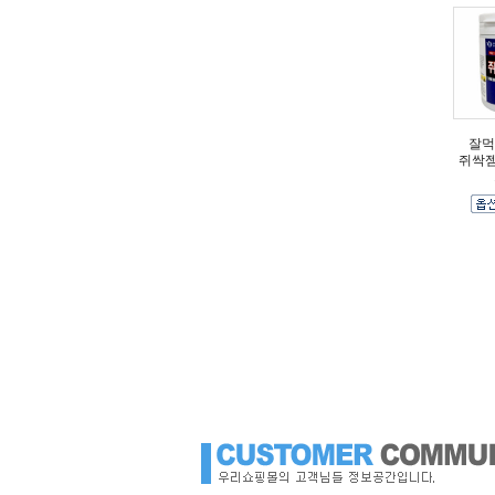
잘먹
쥐싹젬