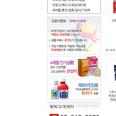
크
59
개의 
그린
액체
(5