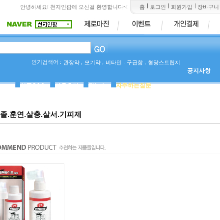
안녕하세요! 천지인팜에 오신걸 환영합니다~!
홈
로그인
회원가입
장바구니
인기검색어 :
,
,
,
,
관장약
모기약
비타민
구급함
혈당스트립지
공지사항
상품Q&A
사용후기
팜뉴스
자주하는질문
졸.훈연.살충.살서.기피제