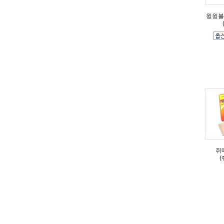
윙윙볼
쥐
(