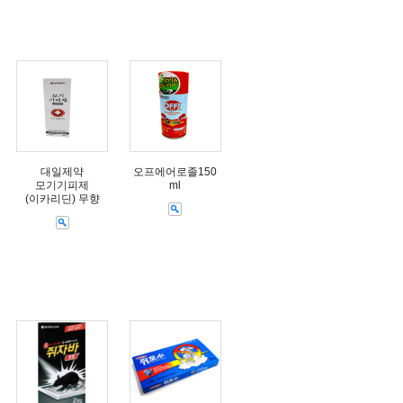
대일제약
오프에어로졸150
모기기피제
ml
(이카리딘) 무향