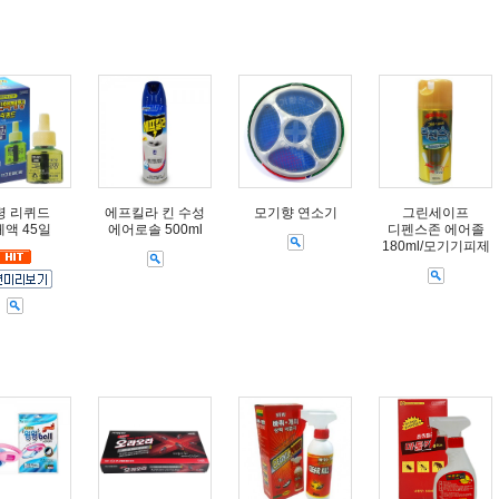
령 리퀴드
에프킬라 킨 수성
모기향 연소기
그린세이프
액 45일
에어로솔 500ml
디펜스존 에어졸
180ml/모기기피제