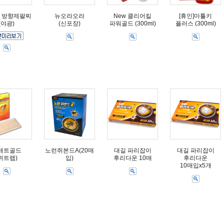
 방향제팔찌
뉴오라오라
New 클리어킬
[휴인]마툴키
(야광)
(신포장)
파워골드 (300ml)
플러스 (300ml)
매트골드
노런쥐본드A(20매
대길 파리잡이
대길 파리잡이
쥐트랩)
입)
후리다운 10매
후리다운
10매입x5개