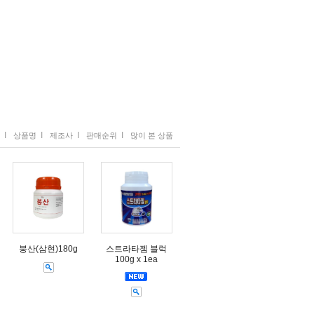
I
I
I
I
상품명
제조사
판매순위
많이 본 상품
붕산(삼현)180g
스트라타젬 블럭
100g x 1ea