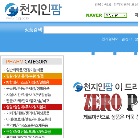
안녕하세요! 천지인팜에 오신
인기검색어 :
,
관장약
상품Q&A
사용후기