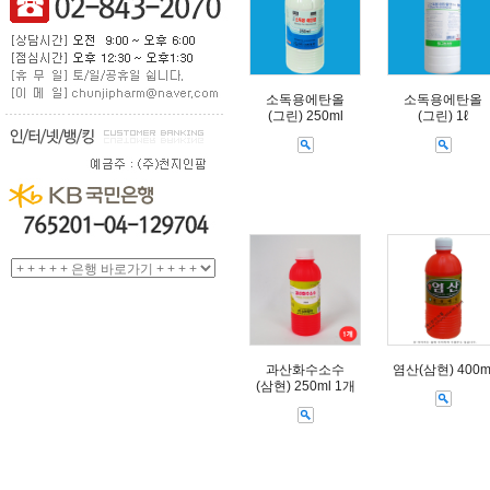
소독용에탄올
소독용에탄올
(그린) 250ml
(그린) 1ℓ
과산화수소수
염산(삼현) 400m
(삼현) 250ml 1개