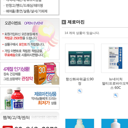
제로마진
14
개의 상품이 있습니다.
항산화파워골드90
뉴네이처
정
멀티프로바이오
스 60C