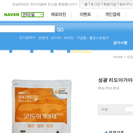
안녕하세요! 천지인팜에 오신걸 환영합니다~!
홈
로그인
회원가입
장바구니
인기검색어 :
,
,
,
,
관장약
모기약
비타민
구급함
혈당스트립지
공지사항
상품Q&A
사용후기
팜뉴스
자주하는질문
>
Home
제
성광 리도아가아제 
화상,외상,창상
수량