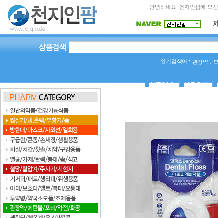
안녕하세요! 천지인팜에 오신
인기검색어 :
,
관장약
상품Q&A
사용후기