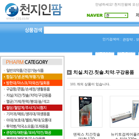
안녕하세요! 천지인팜에 오신
인기검색어 :
,
관장약
상품Q&A
사용후기
치실.치간.칫솔.치약.구강용품
101
개의 상품이 있습니다.
덴픽스 치간칫솔
뉴키토검케어플