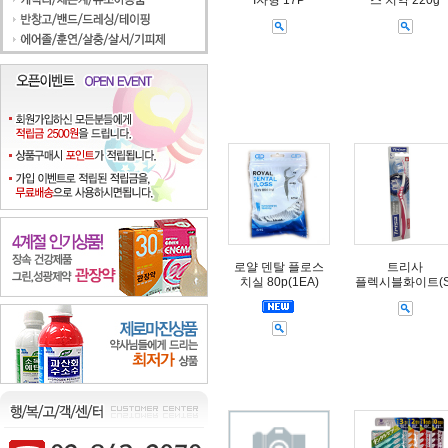
I자형 17P
스 치약 220g
로얄 덴탈 플로스
트리사
치실 80p(1EA)
플렉시블화이트(S