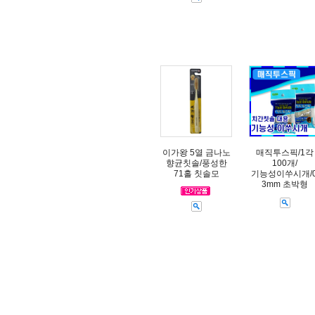
이가왕 5열 금나노
매직투스픽/1각
향균칫솔/풍성한
100개/
71홀 칫솔모
기능성이쑤시개/0
3mm 초박형