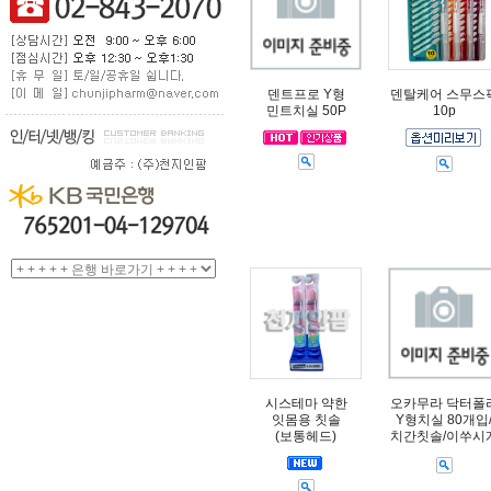
덴트프로 Y형
덴탈케어 스무스
민트치실 50P
10p
시스테마 약한
오카무라 닥터폴
잇몸용 칫솔
Y형치실 80개입
(보통헤드)
치간칫솔/이쑤시