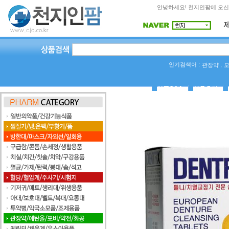
안녕하세요! 천지인팜에 오신
인기검색어 :
,
관장약
상품Q&A
사용후기