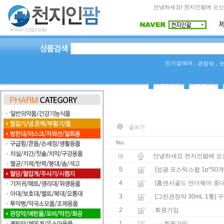
안녕하세요! 천지인팜에 오신
인기검색어 :
,
관장약
상품Q&A
사용후기
글쓰기
No.
안녕하세요 천지인팜에 오
5
[성광 포스틱스왑 1p*50개
4
[홈센서골드 언더웨어 중대형 
3
[그린관장약 30mL 1통]
구
2
회원가입
1
회원가입