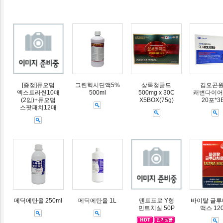
[증정]듀오덤
그린헥시딘액5%
상록청골드
김오곤
엑스트라씬10매
500ml
500mg x 30C
쾌변다이어트
(2입)+듀오덤
X5BOX(75g)
20포*3
스팟패치12매
메딕에탄올 250ml
메딕에탄올 1L
덴트프로 Y형
바이탈 글
민트치실 50P
맥스 12