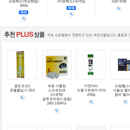
(2중헤드/색상랜덤)
(이중헤드) 50개입
32g*30병
300p
골든코코2
세원 사혈침
이엔닥터
뉴팜헬스
콧물흡입기 1EA
소프트란셋
잇몸구취케어 치약
식물성 멜
(아큐첵/
200g
함유 멜
글루코트랜드겸용)
28G 100Pcs