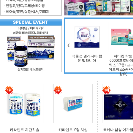
조인트 보스 엠에스
식물성 멜라니아 함
피비킹 락토
덴마크 구강
엠(보스웰리아, 비
유 멜라니아
6000(프로바이오
타민D, 초록입홍합,
틱스 17종+프리바
상어연골, 콜라겐)
이오틱스5종+아연
함유)
카라덴트 치간칫솔
카라덴트 Y형 치실
코케나 삼성 메가