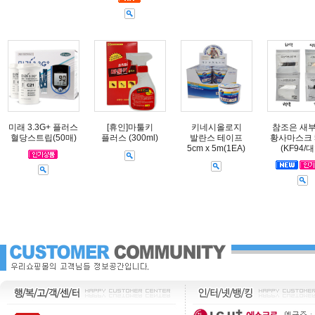
미래 3.3G+ 플러스
[휴인]마툴키
키네시올로지
참조은 새
혈당스트립(50매)
플러스 (300ml)
발란스 테이프
황사마스크 
5cm x 5m(1EA)
(KF94/