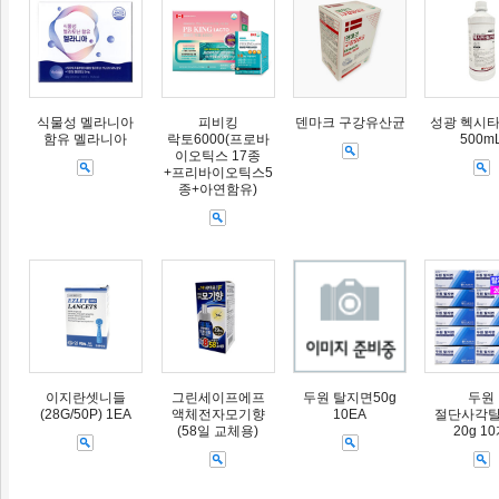
식물성 멜라니아
피비킹
덴마크 구강유산균
성광 헥시타
함유 멜라니아
락토6000(프로바
500m
이오틱스 17종
+프리바이오틱스5
종+아연함유)
이지란셋니들
그린세이프에프
두원 탈지면50g
두원
(28G/50P) 1EA
액체전자모기향
10EA
절단사각
(58일 교체용)
20g 1