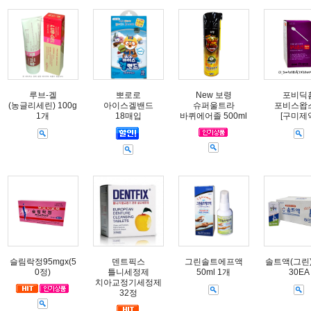
루브-겔
뽀로로
New 보령
포비딕
(농글리세린) 100g
아이스겔밴드
슈퍼울트라
포비스왑
1개
18매입
바퀴에어졸 500ml
[구미제
슬림락정95mgx(5
덴트픽스
그린솔트에프액
솔트액(그린) 
0정)
틀니세정제
50ml 1개
30EA
치아교정기세정제
32정