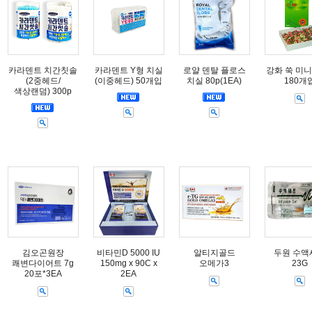
카라덴트 치간칫솔
카라덴트 Y형 치실
로얄 덴탈 플로스
강화 쑥 미니
(2중헤드/
(이중헤드) 50개입
치실 80p(1EA)
180개
색상랜덤) 300p
김오곤원장
비타민D 5000 IU
알티지골드
두원 수액
쾌변다이어트 7g
150mg x 90C x
오메가3
23G
20포*3EA
2EA