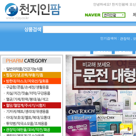
안녕하세요! 천지인팜에 오신
인기검색어 :
,
관장약
상품Q&A
사용후기