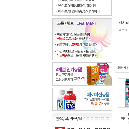
캐치티
젖은 타
100
개의
하이