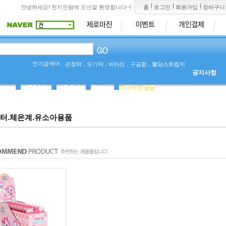
안녕하세요! 천지인팜에 오신걸 환영합니다~!
홈
로그인
회원가입
장바구니
인기검색어 :
,
,
,
,
관장약
모기약
비타민
구급함
혈당스트립지
공지사항
상품Q&A
사용후기
팜뉴스
자주하는질문
터.체온계.유소아용품