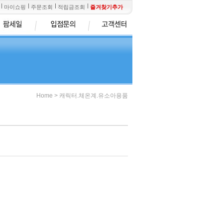
마이쇼핑
주문조회
적립금조회
즐겨찾기추가
>
Home
캐릭터.체온계.유소아용품