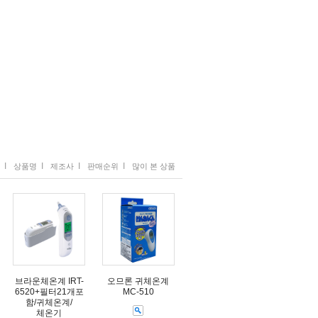
I
I
I
I
상품명
제조사
판매순위
많이 본 상품
브라운체온계 IRT-
오므론 귀체온계
6520+필터21개포
MC-510
함/귀체온계/
체온기