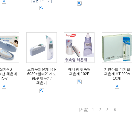
십자MS
브라운체온계 IRT-
애니템 귓속형
지안아트 디지털
외선 체온계
6030+필터21개포
체온계 102E
체온계 HT-200A
TS-7
함/귀체온계/
10개
체온기
[처음]
1
2
3
4