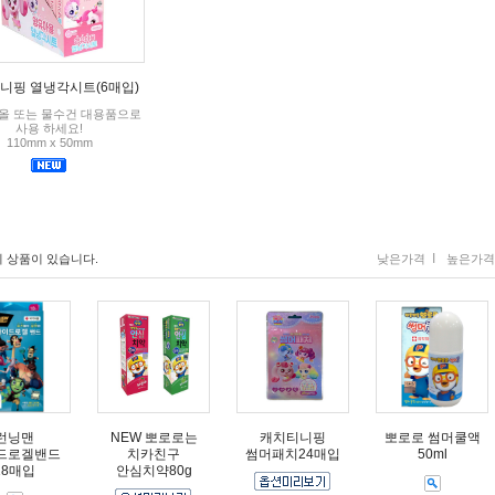
니핑 열냉각시트(6매입)
올 또는 물수건 대용품으로
사용 하세요!
110mm x 50mm
I
 상품이 있습니다.
낮은가격
높은가격
런닝맨
NEW 뽀로로는
캐치티니핑
뽀로로 썸머쿨액
드로겔밴드
치카친구
썸머패치24매입
50ml
18매입
안심치약80g